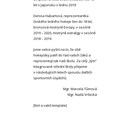
let v Japonsku v lednu 2019.
Denisa Habartová, reprezentantka
českého ledního hokeje žen do 18 let,
bronzová mistryně Evropy, v sezóně
2019 – 2020, mistryně extraligy v sezóně
2018 – 2019.
Jsme velice pyšní na to, že obě
hokejistky patří do řad našich žáků a
reprezentují tak naši školu. Za celý „tým“
Integrované střední školy přejeme
v následujících letech spoustu dalších
sportovních úspěchů.
Mgr. Marcela Tůmová
Mgr. Naďa Vršecká
[Not a valid template]