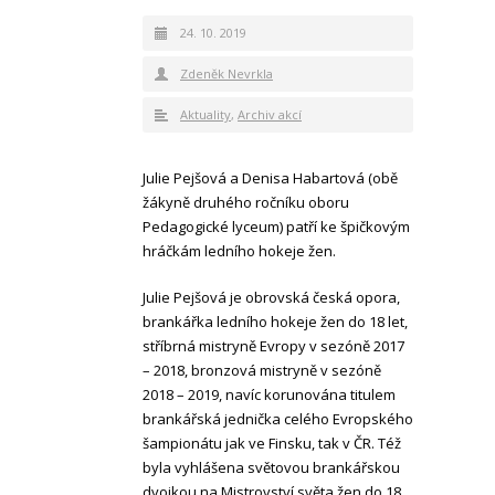
24. 10. 2019
Zdeněk Nevrkla
Aktuality
,
Archiv akcí
Julie Pejšová a Denisa Habartová (obě
žákyně druhého ročníku oboru
Pedagogické lyceum) patří ke špičkovým
hráčkám ledního hokeje žen.
Julie Pejšová je obrovská česká opora,
brankářka ledního hokeje žen do 18 let,
stříbrná mistryně Evropy v sezóně 2017
– 2018, bronzová mistryně v sezóně
2018 – 2019, navíc korunována titulem
brankářská jednička celého Evropského
šampionátu jak ve Finsku, tak v ČR. Též
byla vyhlášena světovou brankářskou
dvojkou na Mistrovství světa žen do 18