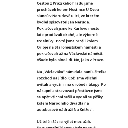
Cestou z Pražského hradu jsme
procházeli kolem Hostince U Dvou
slunců v Nerudově ulici, ve kterém
bydlel spisovatel Jan Neruda.
Pokračovali jsme ke Karlovu mostu,
kde prodávali drahé, ale výborné
trdelníky. Po té jsme prošli kolem
Orloje na Staroměstském náměstí a
pokračovali až na Václavské náměstí.
Všude bylo plno lidí. No, jako v Praze.
Na „Václaváku“ nám dala paní učitelka
rozchod na jídlo. Což jsme všichni
uvítali a využili i na drobné nákupy.
Po
nákupní a stravovací přestávce jsme
se opět všichni sešli a vydali se pěšky
kolem Národního divadla na
autobusové nádraží Na Knížecí.
Učitelé i žáci si výlet moc užili.
Korunovační klenoty byly poprvé