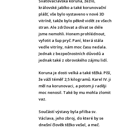
Svatováclavská koruna, žezlo,
královské jablko a také korunovační
plášť, vše bylo vystaveno v nové 3D
vitríně, takže bylo pěkně vidět ze všech
stran. Ale zdržovat a dívat se déle
jsme nemohli. Honem prohlédnout,
vyfotit a šup pryč. Paní, která stála
vedle vitríny, nám moc času nedala.
Jednak z bezpečnostních důvodů a
jednak také z obrovského zájmu lidí.
Koruna je dosti velká a také těžká. Píší,
že váží téměř 2,5 kilogramů. Karel IV. ji
měl na korunovaci, a potom ji raději
moc nenosil. Také by mu mohla zlomit
vaz.
Součástí výstavy byla přilba sv.
Václava, jeho zbroj, do které by se
dnešní člověk těžko vešel, a meč.