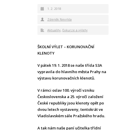
1. 2. 2018
Zdeněk Nevrkla
Aktuality
,
Exkurze a výlety
ŠKOLNÍ VÝLET – KORUNOVAČNÍ
KLENOTY
V pátek 19. 1. 2018 se naše třída S3A
vypravila do hlavního města Prahy na
výstavu korunovačních klenotů.
V rámci oslav 100. výročí vzniku
Československa a 25. výročí založení
České republiky jsou klenoty opět po
dvou letech vystaveny, tentokrát ve
Vladislavském sále Pražského hradu.
A tak nám naše paní učitelka třídní