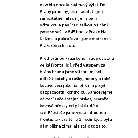
navrhla docela zajímavý výlet.
Do
Prahy jsme my, osmnáctiletí, jeli
samostatně, mladší jeli s paní
učitelkou a paní ředitelkou. Všichni
jsme se sešli v 8.45 hod. v Praze Na
Knížecí a pokračovali jsme metrem k
Pražskému hradu.
Před bránou Pražského hradu už stála
velká fronta lidí.
Před vstupem za
brány hradu jsme všichni museli
odložit batohy a tašky, mobily a také
kovové věci jako na letišti, a projít
bezpečnostní kontrolou. Samozřejmě
někteří začali stejně pískat, protože i
kovové přezky od pásků udělají
své.
Přestože jsme vystáli dlouhou
frontu, tak určitě na 2 hodinky, a byla
nám pěkná zima, ale stálo to za to.