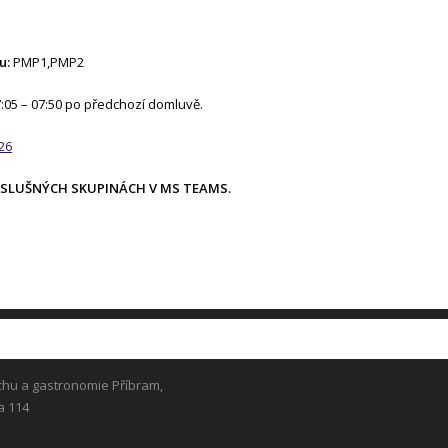
u:
PMP1,PMP2
:05 – 07:50 po předchozí domluvě.
26
ÍSLUŠNÝCH SKUPINÁCH V MS TEAMS.
chu a gastronomie Příbram,
a 114