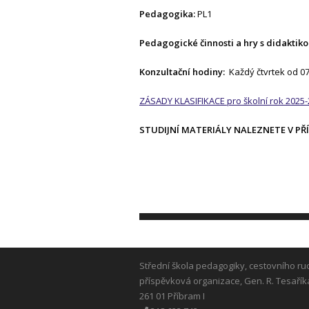
Pedagogika:
PL1
Pedagogické činnosti a hry s didaktiko
Konzultační hodiny:
Každý čtvrtek od 07
ZÁSADY KLASIFIKACE pro školní rok 2025-
STUDIJNÍ MATERIÁLY NALEZNETE V PŘ
Střední škola pedagogiky, cestovního ru
příspěvková organizace, Gen. R. Tesařík
261 01 Příbram I