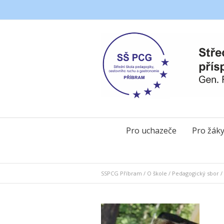
Pro uchazeče
Pro žák
SSPCG Příbram
/
O škole
/
Pedagogický sbor
/