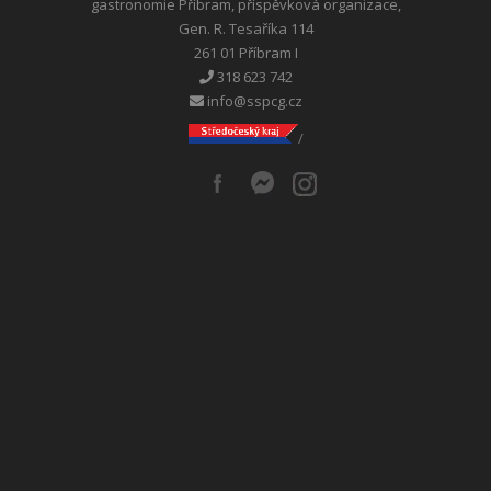
gastronomie Příbram, příspěvková organizace,
Gen. R. Tesaříka 114
261 01 Příbram I
318 623 742
info@sspcg.cz
/