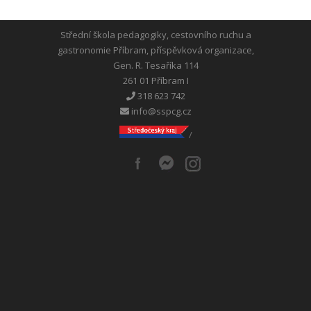
Střední škola pedagogiky, cestovního ruchu a
gastronomie Příbram, příspěvková organizace,
Gen. R. Tesaříka 114
261 01 Příbram I
318 623 742
info@sspcg.cz
/