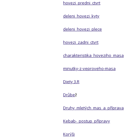
hovezi_predni_ctvrt
deleni_hovezi_kyty
deleni_hovezi_plece
hovezi_zadni_ctvrt
charakteristika_hoveziho_masa
minutky-z-veproveho-masa
Diety 3.R
Drůbe
ž
Druhy_mletých_mas_a_příprava
Kebab-_postup_přípravy
Korýši