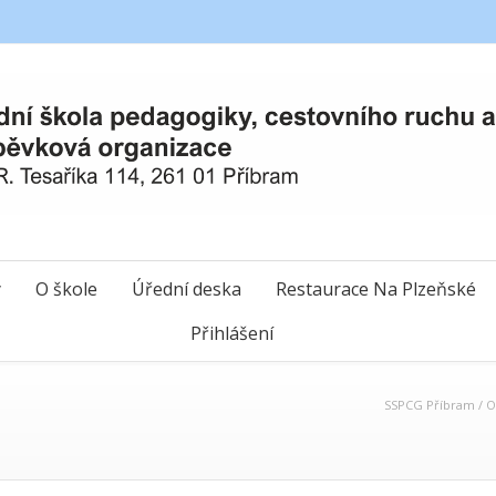
y
O škole
Úřední deska
Restaurace Na Plzeňské
Přihlášení
SSPCG Příbram
/
O