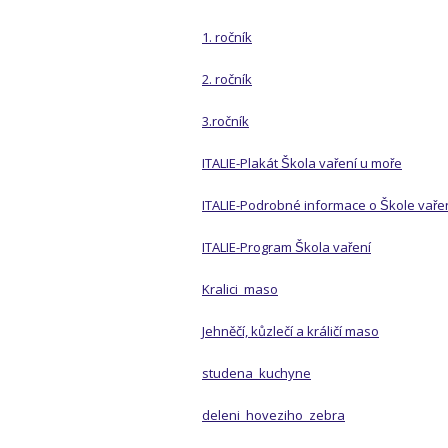
1. ročník
2. ročník
3.ročník
ITALIE-Plakát Škola vaření u moře
ITALIE-Podrobné informace o Škole vaření u
ITALIE-Program Škola vaření
Kralici_maso
Jehněčí, kůzlečí a králičí maso
studena_kuchyne
deleni_hoveziho_zebra