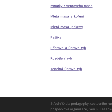
minutky-z-veproveho-masa
Mletá_masa_a_koření
Mletá_masa-_pokrmy
Paštiky
Příprava_a_úprava_ryb
Rozdělení_ryb
Tepelná_úprava_ryb
Střední škola pedagogiky, cestovního ru
příspěvková organizace, Gen. R. Tesařík