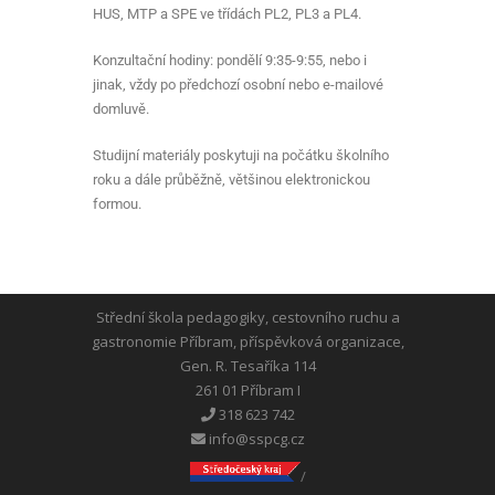
HUS, MTP a SPE ve třídách PL2, PL3 a PL4.
Konzultační hodiny: pondělí 9:35-9:55, nebo i
jinak, vždy po předchozí osobní nebo e-mailové
domluvě.
Studijní materiály poskytuji na počátku školního
roku a dále průběžně, většinou elektronickou
formou.
Střední škola pedagogiky, cestovního ruchu a
gastronomie Příbram, příspěvková organizace,
Gen. R. Tesaříka 114
261 01 Příbram I
318 623 742
info@sspcg.cz
/