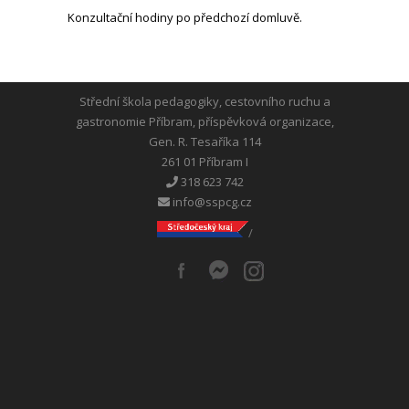
Konzultační hodiny po předchozí domluvě.
Střední škola pedagogiky, cestovního ruchu a
gastronomie Příbram, příspěvková organizace,
Gen. R. Tesaříka 114
261 01 Příbram I
318 623 742
info@sspcg.cz
/