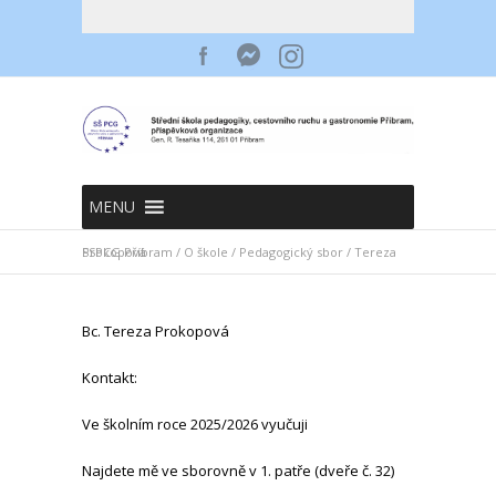
MENU
SSPCG Příbram
Tereza Prokopová
/
O škole
/
Pedagogický sbor
/
Bc. Tereza Prokopová
Kontakt:
Ve školním roce 2025/2026 vyučuji
Najdete mě ve sborovně v 1. patře (dveře č. 32)