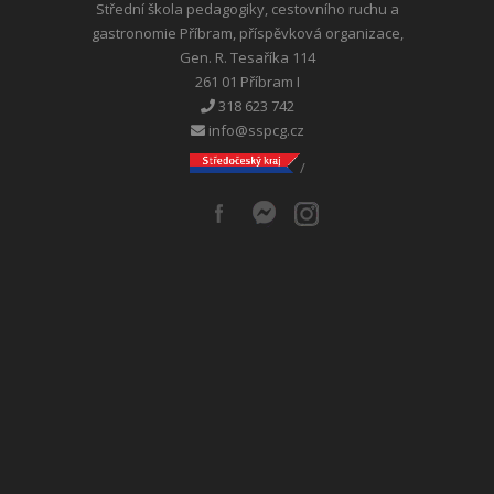
Střední škola pedagogiky, cestovního ruchu a
gastronomie Příbram, příspěvková organizace,
Gen. R. Tesaříka 114
261 01 Příbram I
318 623 742
info@sspcg.cz
/