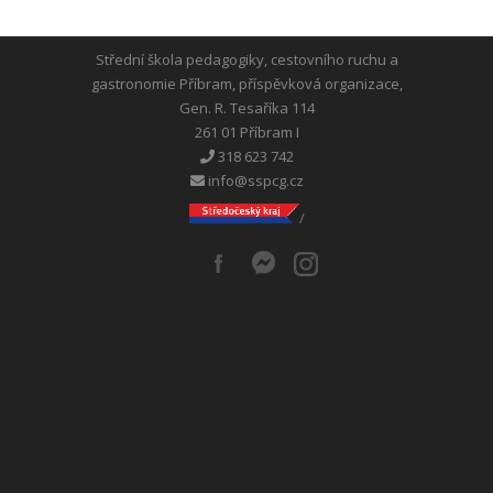
Střední škola pedagogiky, cestovního ruchu a
gastronomie Příbram, příspěvková organizace,
Gen. R. Tesaříka 114
261 01 Příbram I
318 623 742
info@sspcg.cz
/