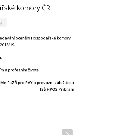
ářské komory ČR
cí
í předávání ocenění Hospodářské komory
 2018/19.
.
m a profesním životě.
 MelšaZŘ pro PVY a provozní záležitosti
ISŠ HPOS Příbram