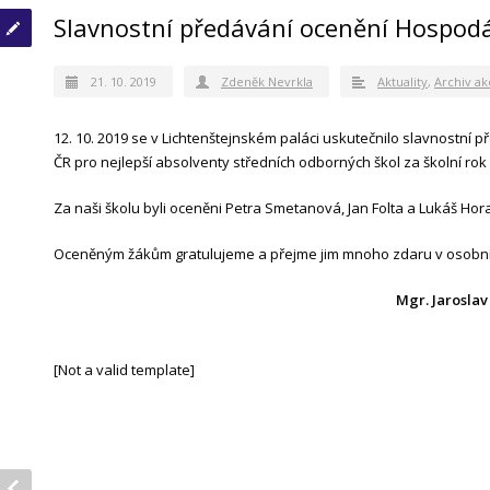
Slavnostní předávání ocenění Hospod
21. 10. 2019
Zdeněk Nevrkla
Aktuality
,
Archiv ak
12. 10. 2019 se v Lichtenštejnském paláci uskutečnilo slavnostn
ČR pro nejlepší absolventy středních odborných škol za školní rok
Za naši školu byli oceněni Petra Smetanová, Jan Folta a Lukáš Hora
Oceněným žákům gratulujeme a přejme jim mnoho zdaru v osobní
Mgr. Jaroslav
[Not a valid template]