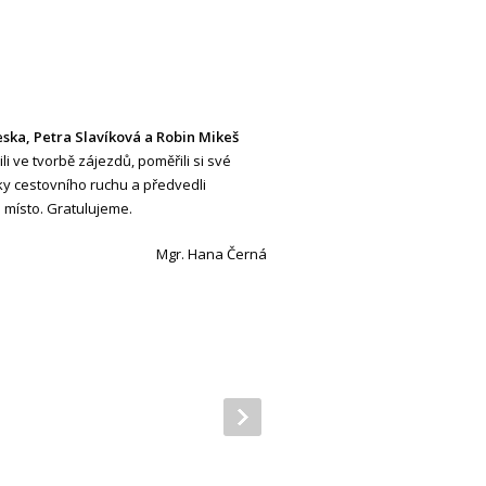
ska, Petra Slavíková a Robin Mikeš
ili ve tvorbě zájezdů, poměřili si své
iky cestovního ruchu a předvedli
. místo. Gratulujeme.
Mgr. Hana Černá