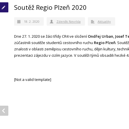
Soutěž Regio Plzeň 2020
18. 2. 2020
Zdeněk Nevrkla
Aktuality
Dne 27. 1. 2020 se žáci třídy CR4 ve složení
Ondřej Urban, Josef Te
zúčastnili soutěže studentů cestovního ruchu
Regio Plzeň
. Soutěž
znalosti v oblasti zeměpisu cestovního ruchu, dějin kultury, techn
prezentaci zájezdu v cizím jazyce. V soutěži týmů obsadili hezké 4
[Not a valid template]