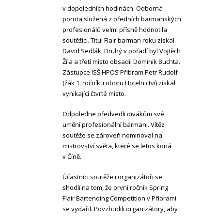
v dopoledních hodinách. Odborná
porota složená z předních barmanských
profesionálů velmi přísně hodnotila
soutěžící. Titul Flair barman roku získal
David Sedlák. Druhý v pořadí byl Vojtěch
Žíla a třetí místo obsadil Dominik Buchta.
Zástupce ISŠ HPOS Příbram Petr Rudolf
(žák 1. ročníku oboru Hotelnictví) získal
vynikající čtvrté místo.
Odpoledne předvedli divákům své
umění profesionální barmani. Vítěz
soutěže se zároveň nominoval na
mistrovství světa, které se letos koná
v Číně.
Účastníci soutěže i organizátoři se
shodli na tom, že první ročník Spring
Flair Bartending Competition v Příbrami
se vydařil. Povzbudili organizátory, aby