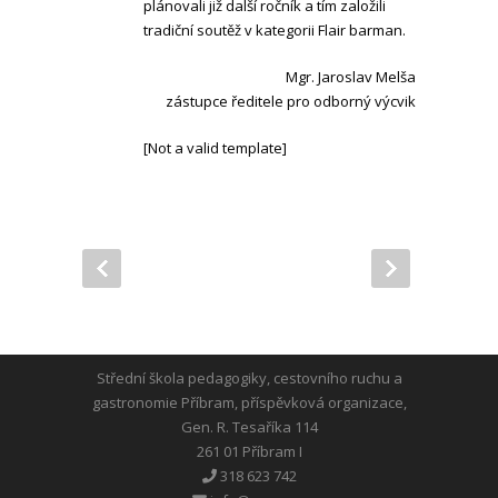
plánovali již další ročník a tím založili
tradiční soutěž v kategorii Flair barman.
Mgr. Jaroslav Melša
zástupce ředitele pro odborný výcvik
[Not a valid template]
Střední škola pedagogiky, cestovního ruchu a
gastronomie Příbram, příspěvková organizace,
Gen. R. Tesaříka 114
261 01 Příbram I
318 623 742