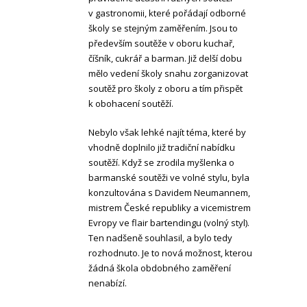
v gastronomii, které pořádají odborné
školy se stejným zaměřením. Jsou to
především soutěže v oboru kuchař,
číšník, cukrář a barman. Již delší dobu
mělo vedení školy snahu zorganizovat
soutěž pro školy z oboru a tím přispět
k obohacení soutěží.
Nebylo však lehké najít téma, které by
vhodně doplnilo již tradiční nabídku
soutěží. Když se zrodila myšlenka o
barmanské soutěži ve volné stylu, byla
konzultována s Davidem Neumannem,
mistrem České republiky a vicemistrem
Evropy ve flair bartendingu (volný styl).
Ten nadšeně souhlasil, a bylo tedy
rozhodnuto. Je to nová možnost, kterou
žádná škola obdobného zaměření
nenabízí.