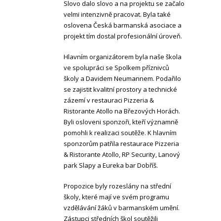
Slovo dalo slovo a na projektu se začalo
velmi intenzivně pracovat. Byla také
oslovena Česká barmanská asociace a
projekt tím dostal profesionální úroveň.
Hlavním organizátorem byla naše škola
ve spolupráci se Spolkem příznivců
školy a Davidem Neumannem. Podařilo
se zajistit kvalitní prostory a technické
zázemí v restauraci Pizzeria &
Ristorante Atollo na Březových Horách.
Byli osloveni sponzoři, kteří významně
pomohli k realizaci soutěže. K hlavním
sponzorům patřila restaurace Pizzeria
& Ristorante Atollo, RP Security, Lanový
park Slapy a Eureka bar Dobříš.
Propozice byly rozeslány na střední
školy, které mají ve svém programu
vzdělávání žáků v barmanském umění.
Zástupci středních škol soutěžili