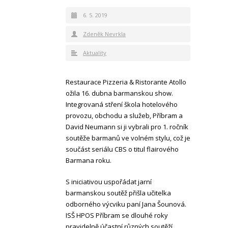
6. 5. 2019
Zdeněk Nevrkla
Aktuality
Restaurace Pizzeria & Ristorante Atollo
ožila 16. dubna barmanskou show.
Integrovaná stření škola hotelového
provozu, obchodu a služeb, Příbram a
David Neumann si ji vybrali pro 1. ročník
soutěže barmanů ve volném stylu, což je
součást seriálu CBS o titul flairového
Barmana roku.
S iniciativou uspořádat jarní
barmanskou soutěž přišla učitelka
odborného výcviku paní Jana Šounová.
ISŠ HPOS Příbram se dlouhé roky
pravidelně účastní různých soutěží