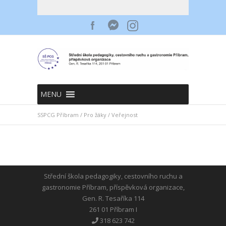
MENU
SSPCG Příbram
/
Pro žáky
/
Veřejnost
Střední škola pedagogiky, cestovního ruchu a
gastronomie Příbram, příspěvková organizace,
Gen. R. Tesaříka 114
261 01 Příbram I
318 623 742