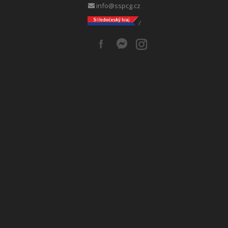
info@sspcg.cz
/