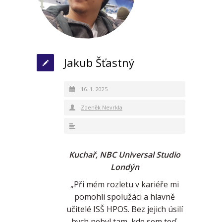
Jakub Šťastný
16. 1. 2025
Zdeněk Nevrkla
Kuchař, NBC Universal Studio
Londýn
„Při mém rozletu v kariéře mi
pomohli spolužáci a hlavně
učitelé ISŠ HPOS. Bez jejich úsilí
bych nebyl tam, kde sem teď.