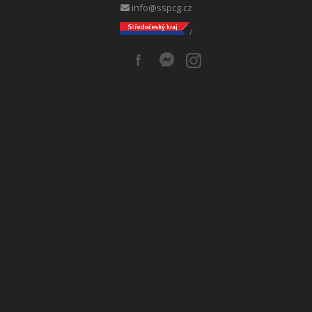
info@sspcg.cz
/