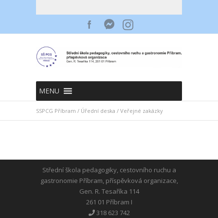
MENU
SSPCG Příbram
/
Úřední deska
/
Veřejné zakázky
Střední škola pedagogiky, cestovního ruchu a
gastronomie Příbram, příspěvková organizace,
Gen. R. Tesaříka 114
261 01 Příbram I
318 623 742