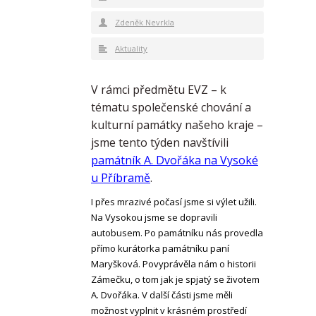
Zdeněk Nevrkla
Aktuality
V rámci předmětu EVZ – k
tématu společenské chování a
kulturní památky našeho kraje –
jsme tento týden navštívili
památník A. Dvořáka na Vysoké
u Příbramě
.
I přes mrazivé počasí jsme si výlet užili.
Na Vysokou jsme se dopravili
autobusem. Po památníku nás provedla
přímo kurátorka památníku paní
Maryšková. Povyprávěla nám o historii
Zámečku, o tom jak je spjatý se životem
A. Dvořáka. V další části jsme měli
možnost vyplnit v krásném prostředí