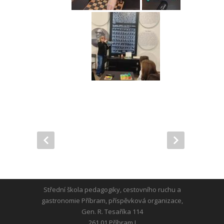
Střední škola pedagogiky, cestovního ruchu a
gastronomie Příbram, příspěvková organizace,
Gen. R. Tesaříka 114
261 01 Příbram I