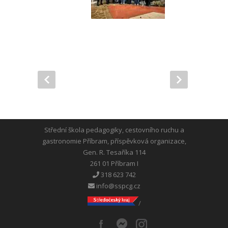
Střední škola pedagogiky, cestovního ruchu a
gastronomie Příbram, příspěvková organizace,
Gen. R. Tesaříka 114
261 01 Příbram I
318 623 742
info@sspcg.cz
/