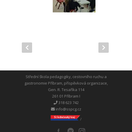
Střední škola pedagogiky, cestovního ruchu a
gastronomie Příbram, příspěvková organizace,
Gen. R. Tesaříka 114
261 01 Příbram I
318 623 742
info@sspcg.cz
/