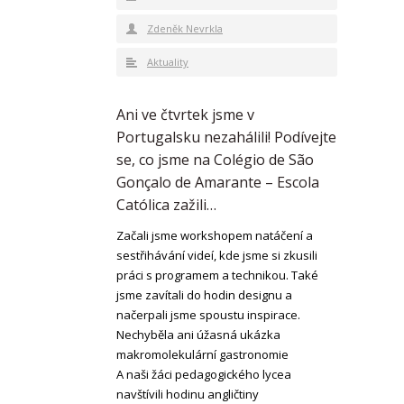
Zdeněk Nevrkla
Aktuality
Ani ve čtvrtek jsme v
Portugalsku nezahálili! Podívejte
se, co jsme na Colégio de São
Gonçalo de Amarante – Escola
Católica zažili…
Začali jsme workshopem natáčení a
sestřihávání videí, kde jsme si zkusili
práci s programem a technikou. Také
jsme zavítali do hodin designu a
načerpali jsme spoustu inspirace.
Nechyběla ani úžasná ukázka
makromolekulární gastronomie
A naši žáci pedagogického lycea
navštívili hodinu angličtiny