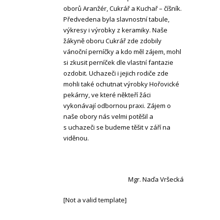
oborů Aranžér, Cukrář a Kuchař – číšník.
Předvedena byla slavnostní tabule,
výkresy i výrobky z keramiky. Naše
žákyně oboru Cukrář zde zdobily
vánoční perníčky a kdo měl zájem, mohl
si zkusit perníček dle vlastní fantazie
ozdobit. Uchazeči i jejich rodiče zde
mohli také ochutnat výrobky Hořovické
pekárny, ve které někteří žáci
vykonávají odbornou praxi. Zájem o
naše obory nás velmi potěšil a
s uchazeči se budeme těšit v září na
viděnou.
Mgr. Naďa Vršecká
[Not a valid template]