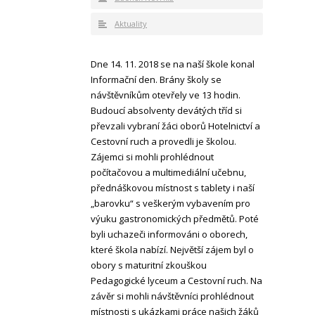
Aktuality
Dne 14. 11. 2018 se na naší škole konal
Informační den. Brány školy se
návštěvníkům otevřely ve 13 hodin.
Budoucí absolventy devátých tříd si
převzali vybraní žáci oborů Hotelnictví a
Cestovní ruch a provedli je školou.
Zájemci si mohli prohlédnout
počítačovou a multimediální učebnu,
přednáškovou místnost s tablety i naší
„barovku“ s veškerým vybavením pro
výuku gastronomických předmětů. Poté
byli uchazeči informováni o oborech,
které škola nabízí. Největší zájem byl o
obory s maturitní zkouškou
Pedagogické lyceum a Cestovní ruch. Na
závěr si mohli návštěvníci prohlédnout
místnosti s ukázkami práce našich žáků