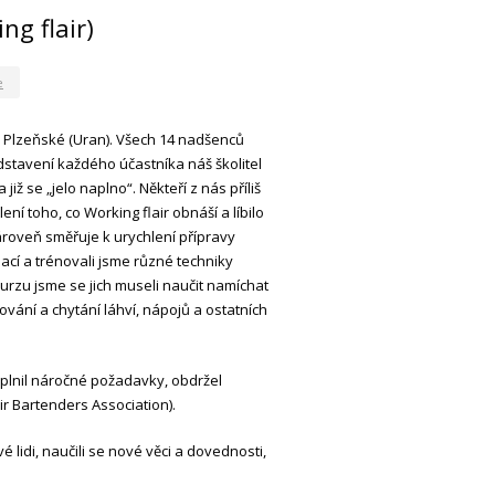
g flair)
e
Na Plzeňské (Uran). Všech 14 nadšenců
dstavení každého účastníka náš školitel
ž se „jelo naplno“. Někteří z nás příliš
ní toho, co Working flair obnáší a líbilo
ároveň směřuje k urychlení přípravy
cí a trénovali jsme různé techniky
zu jsme se jich museli naučit namíchat
ování a chytání láhví, nápojů a ostatních
lnil náročné požadavky, obdržel
ir Bartenders Association).
lidi, naučili se nové věci a dovednosti,