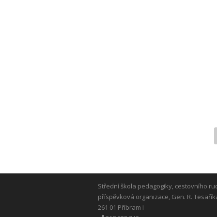
Střední škola pedagogiky, cestovního ru
příspěvková organizace, Gen. R. Tesařík
261 01 Příbram I