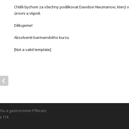
Chtěli bychom za všechny poděkovat Davidovi Neumanovi, který v
úrovni a vtipně.
Děkujeme!
Absolventi barmanského kurzu
[Not a valid template]
chu a gastronomie Příbram,
a 114