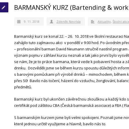
BARMANSKÝ KURZ (Bartending & workin
9. 11. 2018
Zdeněk Nevrkla
Aktuality
,
Školní akc
Barmanský kurz se konal 22. – 26. 10. 2018 ve školní restauraci 
zahájilo tuto zajímavou akci v pondělí v 9:00 hod. Po úvodním pře
– profesionální barman David Neumann stručně nastínil program a ji
význam pojmu v záhlaví kurzu neznali a tak jako první bylo vysvětle
se nám, že je to práce barmana, která vede k pobavení hosta a z
drinku. Dozvěděli jsme se během kurzu spoustu důležitých informa
s barovými pomůckami při výrobě drinků – mimochodem, během kur
přes 50! Bavilo nás točení, házení do vzduchu, žonglování, balanc
předmětů.
Barmanský kurz byl ukončen závěrečnou zkouškou a každý kdo sp
certifikát pod záštitou CBA (Česká barmanská asociace) a FBA ( Fla
S barmanským kurzem jsme byli velmi spokojeni. Poznali jsme nové 
které jednou určitě využijeme a hlavně, bavilo nás to.