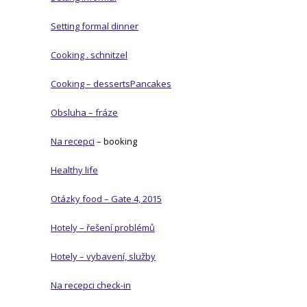
Setting formal dinner
Cooking . schnitzel
Cooking – desserts
Pancakes
Obsluha – fráze
Na recepci
– booking
Healthy life
Otázky food – Gate 4, 2015
Hotely – řešení problémů
Hotely – vybavení, služby
Na recepci check-in