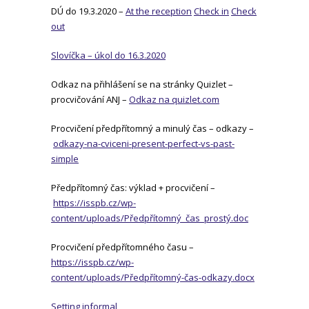
DÚ do 19.3.2020 –
At the reception
Check in
Check
out
Slovíčka – úkol do 16.3.2020
Odkaz na přihlášení se na stránky Quizlet –
procvičování ANJ –
Odkaz na quizlet.com
Procvičení předpřítomný a minulý čas – odkazy –
odkazy-na-cviceni-present-perfect-vs-past-
simple
Předpřítomný čas: výklad + procvičení –
https://isspb.cz/wp-
content/uploads/Předpřítomný_čas_prostý.doc
Procvičení předpřítomného času –
https://isspb.cz/wp-
content/uploads/Předpřítomný-čas-odkazy.docx
Setting informal