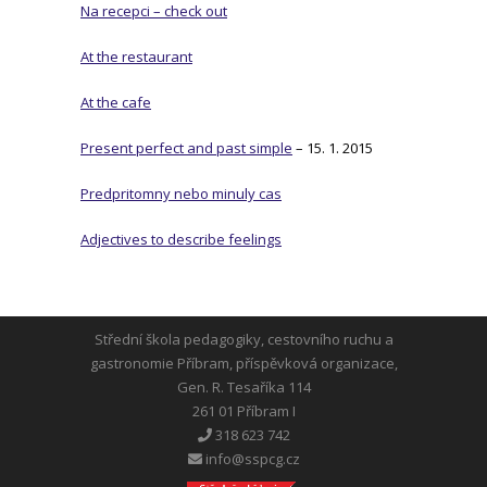
Na recepci – check out
At the restaurant
At the cafe
Present perfect and past simple
– 15. 1. 2015
Predpritomny nebo minuly cas
Adjectives to describe feelings
Střední škola pedagogiky, cestovního ruchu a
gastronomie Příbram, příspěvková organizace,
Gen. R. Tesaříka 114
261 01 Příbram I
318 623 742
info@sspcg.cz