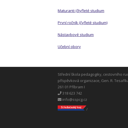
Maturanti (čtyřleté studium
První ročník (čyřleté studium)
Nástavbové studium
Učební obory
Střední škola pedagogiky, cestovního ru
příspěvková organizace, Gen. R. Tesařík
261 01 Příbram I
318 623 742
info@sspcg.cz
/