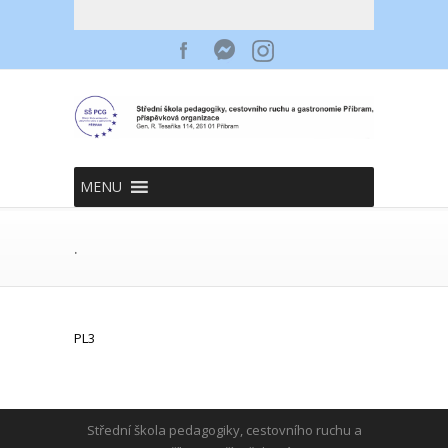
MENU
.
PL3
Střední škola pedagogiky, cestovního ruchu a