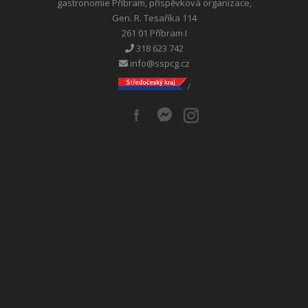
gastronomie Příbram, příspěvková organizace,
Gen. R. Tesaříka 114
261 01 Příbram I
318 623 742
info@sspcg.cz
/