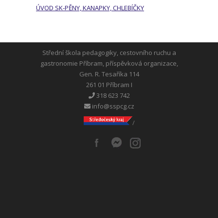
ÚVOD SK-PĚNY, KANAPKY, CHLEBÍČKY
Střední škola pedagogiky, cestovního ruchu a
gastronomie Příbram, příspěvková organizace,
Gen. R. Tesaříka 114
261 01 Příbram I
318 623 742
info@sspcg.cz
/