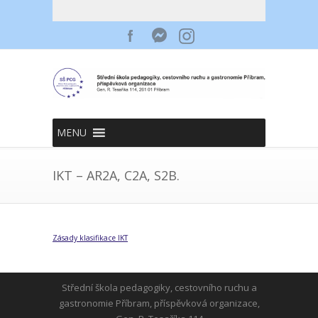
MENU
IKT – AR2A, C2A, S2B.
Zásady klasifikace IKT
Střední škola pedagogiky, cestovního ruchu a
gastronomie Příbram, příspěvková organizace,