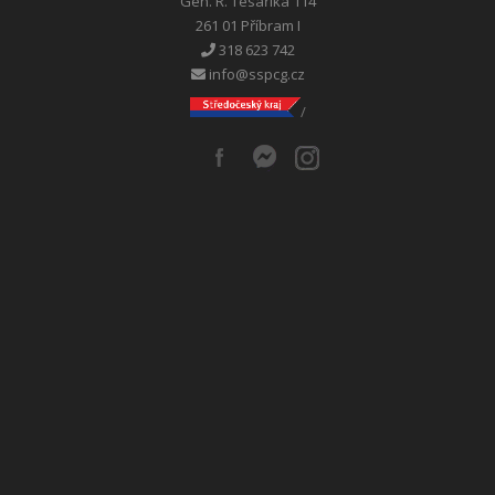
Gen. R. Tesaříka 114
261 01 Příbram I
318 623 742
info@sspcg.cz
/