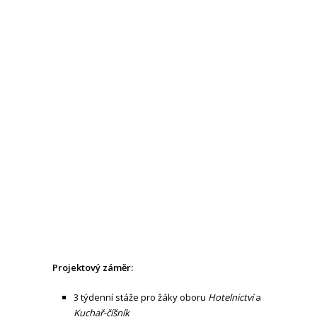
Projektový záměr:
3 týdenní stáže pro žáky oboru
Hotelnictví
a
Kuchař-číšník