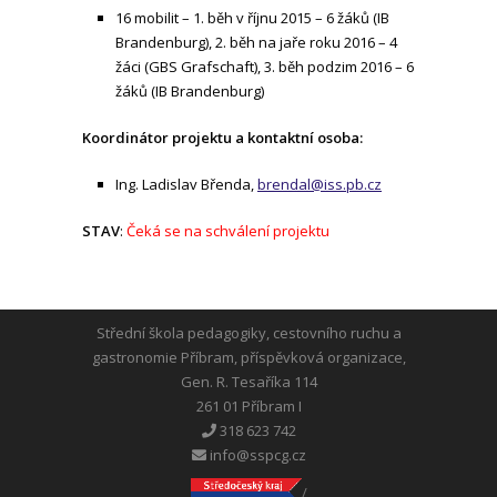
16 mobilit – 1. běh v říjnu 2015 – 6 žáků (IB
Brandenburg), 2. běh na jaře roku 2016 – 4
žáci (GBS Grafschaft), 3. běh podzim 2016 – 6
žáků (IB Brandenburg)
Koordinátor projektu a kontaktní osoba:
Ing. Ladislav Břenda,
brendal@iss.pb.cz
STAV
:
Čeká se na schválení projektu
Střední škola pedagogiky, cestovního ruchu a
gastronomie Příbram, příspěvková organizace,
Gen. R. Tesaříka 114
261 01 Příbram I
318 623 742
info@sspcg.cz
/