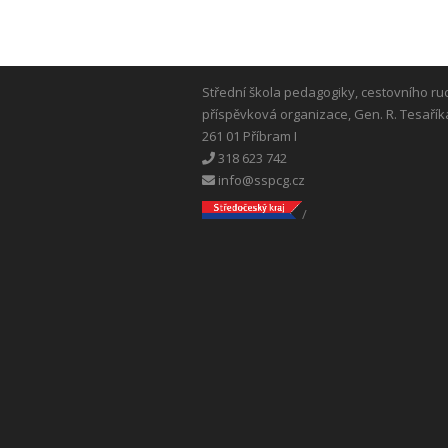
Střední škola pedagogiky, cestovního ru
příspěvková organizace, Gen. R. Tesařík
261 01 Příbram I
318 623 742
info@sspcg.cz
/