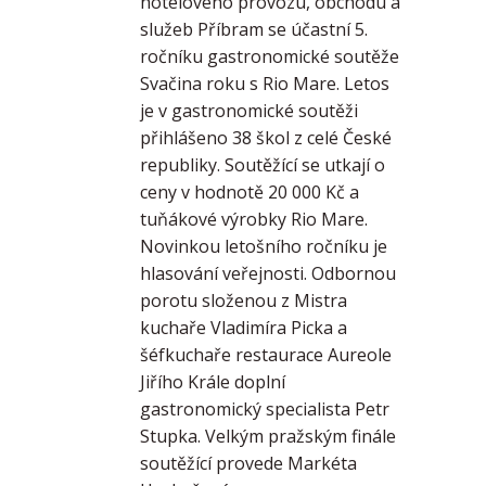
hotelového provozu, obchodu a
služeb Příbram se účastní 5.
ročníku gastronomické soutěže
Svačina roku s Rio Mare. Letos
je v gastronomické soutěži
přihlášeno 38 škol z celé České
republiky. Soutěžící se utkají o
ceny v hodnotě 20 000 Kč a
tuňákové výrobky Rio Mare.
Novinkou letošního ročníku je
hlasování veřejnosti. Odbornou
porotu složenou z Mistra
kuchaře Vladimíra Picka a
šéfkuchaře restaurace Aureole
Jiřího Krále doplní
gastronomický specialista Petr
Stupka. Velkým pražským finále
soutěžící provede Markéta