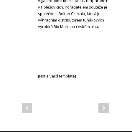
v gastronomickém studiu Chefparade+
v Holešovicích. Pořadatelem soutěže je
společnost Bolton Czechia, která je
výhradním distributorem tuňákových
výrobků Rio Mare na českém trhu.
[Not a valid template]