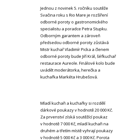
Jednou z novinek 5. ročníku soutěže
Svačina roku s Rio Mare je rozšíření
odborné poroty o gastronomického
specialistu a poradce Petra Stupku.
Odborným garantem a zároveň
předsedou odborné poroty zůstává
Mistr kuchař Vladimír Picka a členem
odborné poroty bude Jiří Král, šéfkuchař
restaurace Aureole. Finálové kolo bude
uvádět moderátorka, herečka a
kuchařka Markéta Hrubešová.
Mladí kuchaři a kuchařky si rozdělí
dárkové poukazy v hodnotě 20 000 Kč.
Za prvenství získá soutěžící poukaz
v hodnotě 7 000 Kč, mladí kuchaři na
druhém a třetím místě vyhrají poukazy
v hodnotě 5 000 Kč a 3 000 Kč. Porota