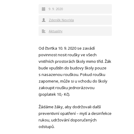
9. 9. 2020
Zdeněk Nevrkla
Aktuality
Od čtvrtka 10. 9. 2020 se zavádí
povinnost nosit roušky ve všech
vnitřních prostorách školy mimo tříd. Žák
bude vpuštěn do budovy školy pouze
s nasazenou rouškou. Pokud roušku
zapomene, může si u vchodu do školy
zakoupit roušku jednorázovou
(poplatek 10,- Kč).
Žádáme žáky, aby dodržovali další
preventivní opatření – mytí a desinfekce
rukou, udržování doporučených
odstupů.