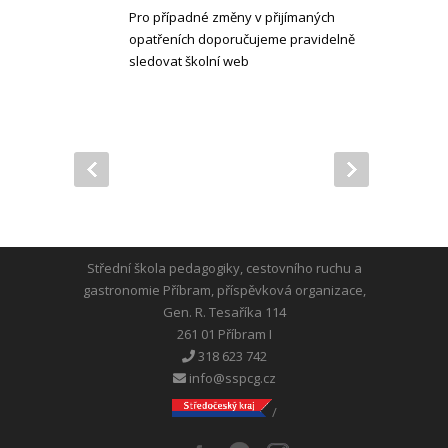
Pro případné změny v přijímaných
opatřeních doporučujeme pravidelně
sledovat školní web
Střední škola pedagogiky, cestovního ruchu a
gastronomie Příbram, příspěvková organizace,
Gen. R. Tesaříka 114
261 01 Příbram I
318 623 742
info@sspcg.cz
/