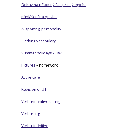
Odkaz na přítomný čas prostý ego4u
Přihlášení na quizlet
A_sporting_personality
Clothing vocabulary
Summer holidays – HW
Pictures
– homework
At the cafe
Revision of U1
Verb + infinitive or -ing
Verb + -ing
Verb + infinitive