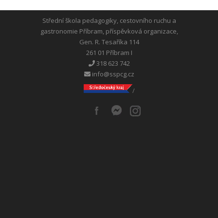
Střední škola pedagogiky, cestovního ruchu a
gastronomie Příbram, příspěvková organizace,
Gen. R. Tesaříka 114
261 01 Příbram I
318 623 742
info@sspcg.cz
/