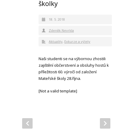
školky
18. 5. 2018
Zdeněk Nevrkla
Aktuality
,
Exkurze a výlety
Naši studenti se na výbornou zhostili
zajištění občerstvení a obsluhy hostů k
příležitosti 60. výročí od založení
Mateřské školy 28.října.
[Not a valid template]