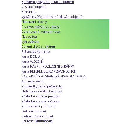
Spuštění programu, Práce s oknem
Zástupci objektů
Schránka
Vytváření, Přejmenování, Mazání objektů
Nastavení plochy
Prozkoumávání struktury
Zálohování, Komprimace
Nápověda
Vyhledávání
Sdílení disků s tiskáren
Práce s dokumenty
Karta DOMŮ
Karta VLOŽENÍ
Karta NÁVRH, ROZLOŽENÍ STRÁNKY
Karta REFERENCE, KORESPONDENCE
ZÁKLADNÍ TYPOGRAFICKÁ PRAVIDLA, REVIZE
Autorský zákon
Prostředky zabezpečení dat
Historie výpočetní techniky
Základní schéma počítače
Základní sestava počítače
Zobrazovací jednotka
Disková zařízení
Systém záznamu dat
Periférie. Multimédia