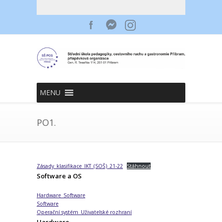
MENU
PO1.
Zásady_klasifikace_IKT_(SOŠ)_21-22
Stáhnout
Software a OS
Hardware_Software
Software
Operační systém_Uživatelské rozhraní
Hardware