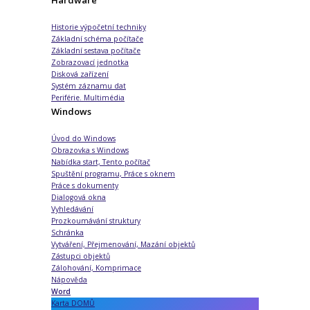
Historie výpočetní techniky
Základní schéma počítače
Základní sestava počítače
Zobrazovací jednotka
Disková zařízení
Systém záznamu dat
Periférie. Multimédia
Windows
Úvod do Windows
Obrazovka s Windows
Nabídka start, Tento počítač
Spuštění programu, Práce s oknem
Práce s dokumenty
Dialogová okna
Vyhledávání
Prozkoumávání struktury
Schránka
Vytváření, Přejmenování, Mazání objektů
Zástupci objektů
Zálohování, Komprimace
Nápověda
Word
Karta DOMŮ