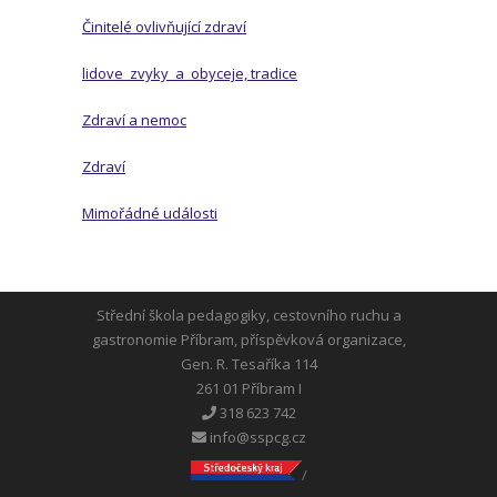
Činitelé ovlivňující zdraví
lidove_zvyky_a_obyceje, tradice
Zdraví a nemoc
Zdraví
Mimořádné události
Střední škola pedagogiky, cestovního ruchu a
gastronomie Příbram, příspěvková organizace,
Gen. R. Tesaříka 114
261 01 Příbram I
318 623 742
info@sspcg.cz
/