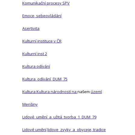
Komunikační procesy SPV
Emoce, sebeovládání
Asertivita
Kulturní instituce v ČR
Kulturní inst 2
Kultura odívání
Kultura_odívání_DUM_75
Kultura
Kultura národností na
našem
území
Menšiny
Lidové_umění_a_užitá_tvorba_1_DUM_79
Lidové umění
lidove_zvyky_a_obyceje,
tradice