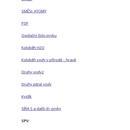
SMĚSI. ATOMY
PSP
Oxidační číslo prvku
Koloběh H2O
Koloběh vody v přírodě – hravě
Druhy vody2
Druhy pitné vody
Kyslík
SÍRA S a další ch. prvky
SPV: