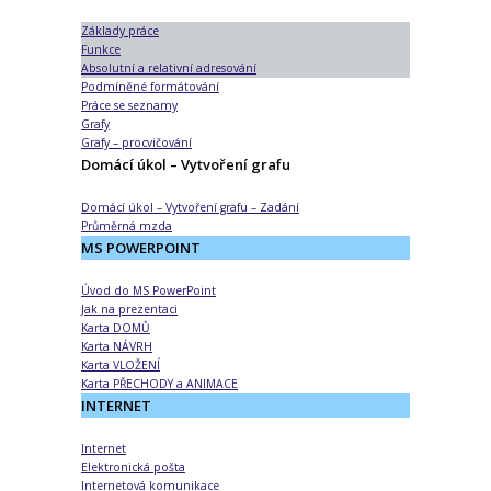
Základy práce
Funkce
Absolutní a relativní adresování
Podmíněné formátování
Práce se seznamy
Grafy
Grafy – procvičování
Domácí úkol – Vytvoření grafu
Domácí úkol – Vytvoření grafu – Zadání
Průměrná mzda
MS POWERPOINT
Úvod do MS PowerPoint
Jak na prezentaci
Karta DOMŮ
Karta NÁVRH
Karta VLOŽENÍ
Karta PŘECHODY a ANIMACE
INTERNET
Internet
Elektronická pošta
Internetová komunikace