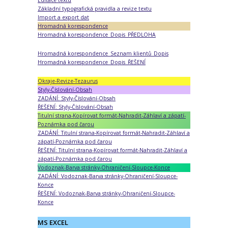
Základní typografická pravidla a revize textu
Import a export dat
Hromadná korespondence
Hromadná korespondence_Dopis_PŘEDLOHA
Hromadná korespondence_Seznam klientů_Dopis
Hromadná korespondence_Dopis_ŘEŠENÍ
Okraje-Revize-Tezaurus
Styly-Číslování-Obsah
ZADÁNÍ: Styly-Číslování-Obsah
ŘEŠENÍ: Styly-Číslování-Obsah
Titulní strana-Kopírovat formát-Nahradit-Záhlaví a zápatí-
Poznámka pod čarou
ZADÁNÍ: Titulní strana-Kopírovat formát-Nahradit-Záhlaví a
zápatí-Poznámka pod čarou
ŘEŠENÍ: Titulní strana-Kopírovat formát-Nahradit-Záhlaví a
zápatí-Poznámka pod čarou
Vodoznak-Barva stránky-Ohraničení-Sloupce-Konce
ZADÁNÍ: Vodoznak-Barva stránky-Ohraničení-Sloupce-
Konce
ŘEŠENÍ: Vodoznak-Barva stránky-Ohraničení-Sloupce-
Konce
MS EXCEL