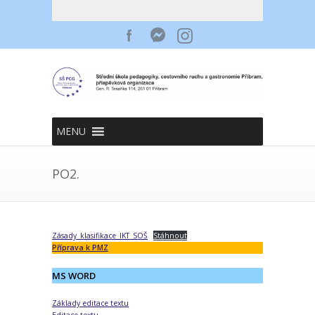
MENU
PO2.
Zásady_klasifikace_IKT_SOŠ
Stáhnout
Příprava k PMZ
MS WORD
Základy editace textu
Editace textu