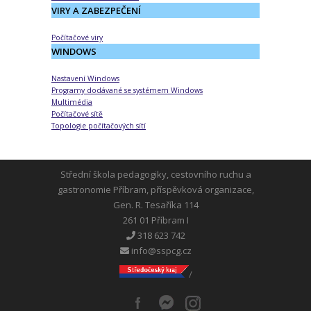
VIRY A ZABEZPEČENÍ
Počítačové viry
WINDOWS
Nastavení Windows
Programy dodávané se systémem Windows
Multimédia
Počítačové sítě
Topologie počítačových sítí
Střední škola pedagogiky, cestovního ruchu a
gastronomie Příbram, příspěvková organizace,
Gen. R. Tesaříka 114
261 01 Příbram I
318 623 742
info@sspcg.cz
/