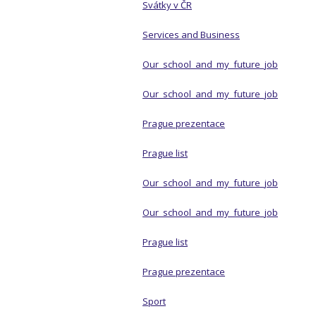
Svátky v ČR
Services and Business
Our_school_and_my_future_job
Our_school_and_my_future_job
Prague prezentace
Prague list
Our_school_and_my_future_job
Our_school_and_my_future_job
Prague list
Prague prezentace
Sport