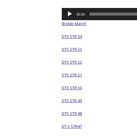
Audio
00:00
přehrávač
Bridge March
DT5 STR 54
DT5 STR 53
DT5 STR 52
DT5 STR 51
DT5 STR 50
DT5 STR 49
DT5 STR 48
DT 5 STR47