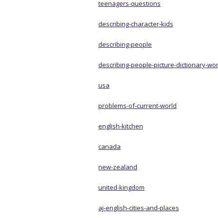
teenagers-questions
describing-character-kids
describing-people
describing-people-picture-dictionary-wo
usa
problems-of-current-world
english-kitchen
canada
new-zealand
united-kingdom
aj-english-cities-and-places